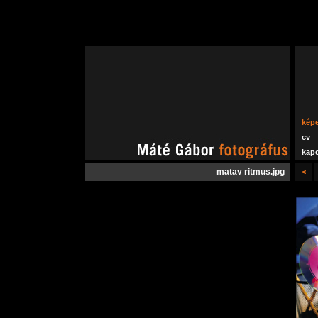
kép
cv
kapc
matav ritmus.jpg
<